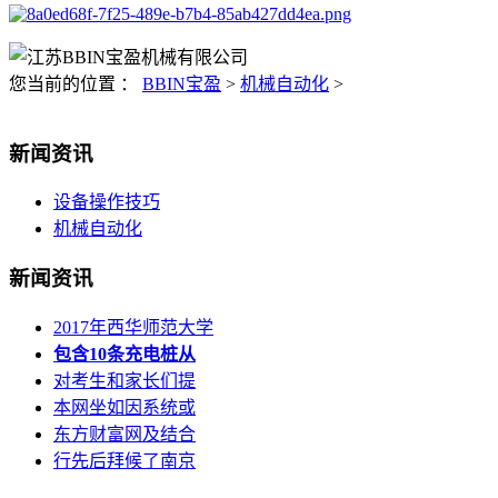
您当前的位置 ：
BBIN宝盈
>
机械自动化
>
新闻资讯
设备操作技巧
机械自动化
新闻资讯
2017年西华师范大学
包含10条充电桩从
对考生和家长们提
本网坐如因系统或
东方财富网及结合
行先后拜候了南京