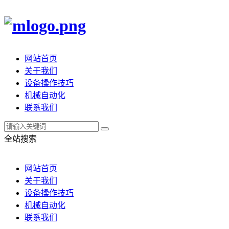
网站首页
关于我们
设备操作技巧
机械自动化
联系我们
全站搜索
网站首页
关于我们
设备操作技巧
机械自动化
联系我们