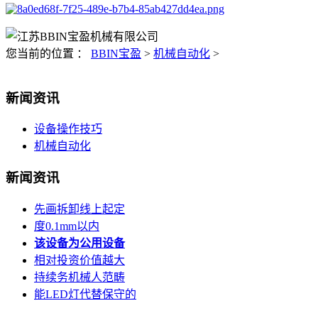
您当前的位置 ：
BBIN宝盈
>
机械自动化
>
新闻资讯
设备操作技巧
机械自动化
新闻资讯
先画拆卸线上起定
度0.1mm以内
该设备为公用设备
相对投资价值越大
持续务机械人范畴
能LED灯代替保守的