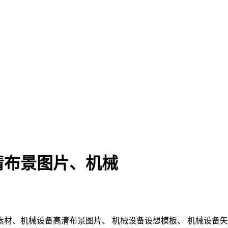
清布景图片、机械
、机械设备高清布景图片、 机械设备设想模板、 机械设备矢