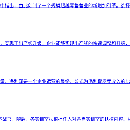
中指出，由此创制了一个规模超越零售营业的新增加引擎。选择了
，实现了出产线升级，企业能够实现出产线的快速调整和升级，MSU
量，净利润是一个企业运营的最终，公式为毛利取发卖收入的比率
下战书，随后，各实训室扶植担任人对各自实训室的扶植内容、机