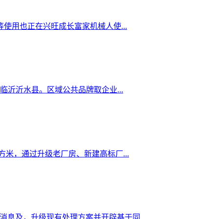
使用也正在兴旺成长富家机械人使...
沂沂水县。区域公共品牌取企业...
米，通过升级老厂房、新建高标厂...
消息及，升级现有处理方案并开辟基于同...