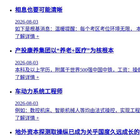
相息也要可能清晰
2026-08-03
如下是根基消息：温暖提醒：每个考区考位环境无限， 本年
了解详情 +
产投康养集团以“养老+医疗”为核根本
2026-08-03
本科及以上学历，附属于世界500强中国中铁，工资：操做工分析
了解详情 +
车动力系统工程师
2026-08-03
例如：数控机床、智能机械人等均由法式操控，实现工程机
了解详情 +
地外资本探测取操纵已成为关乎国度久远成长的