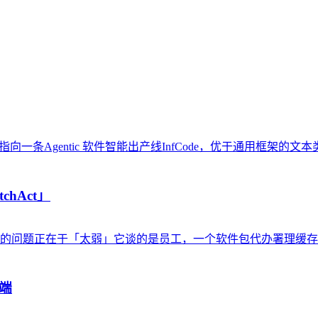
指向一条Agentic 软件智能出产线InfCode，优于通用框架的文
tchAct」
的问题正在于「太弱」它谈的是员工，一个软件包代办署理缓存中
端