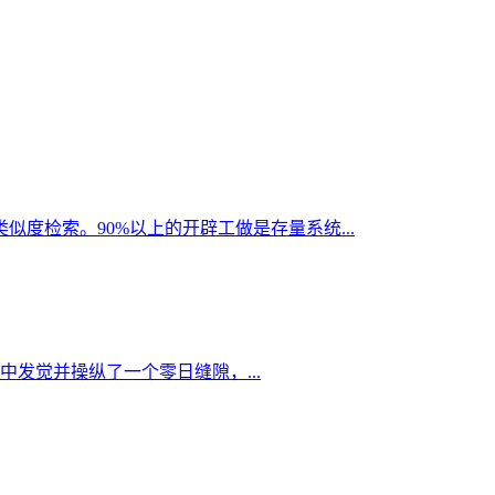
本类似度检索。90%以上的开辟工做是存量系统...
发觉并操纵了一个零日缝隙，...