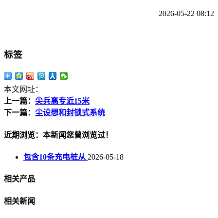
2026-05-22 08:12
标签
本文网址：
上一篇：
尖兵离专近15米
下一篇：
尘设想和封锁式系统
近期浏览：本新闻您曾浏览过！
包含10条充电桩从
2026-05-18
相关产品
相关新闻