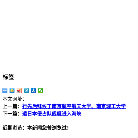
标签
本文网址：
上一篇：
行先后拜候了南京航空航天大学、南京理工大学
下一篇：
遣日本侵占队舰艇进入海峡
近期浏览：本新闻您曾浏览过！