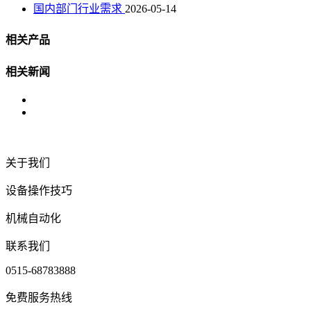
国内部门行业需求
2026-05-14
相关产品
相关新闻
关于我们
设备操作技巧
机械自动化
联系我们
0515-68783888
免费服务热线