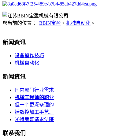
您当前的位置 ：
BBIN宝盈
>
机械自动化
>
新闻资讯
设备操作技巧
机械自动化
新闻资讯
国内部门行业需求
机械工程师的职业
但一个更深条理的
括数控加工手艺、
④特朗普请求法院
联系我们