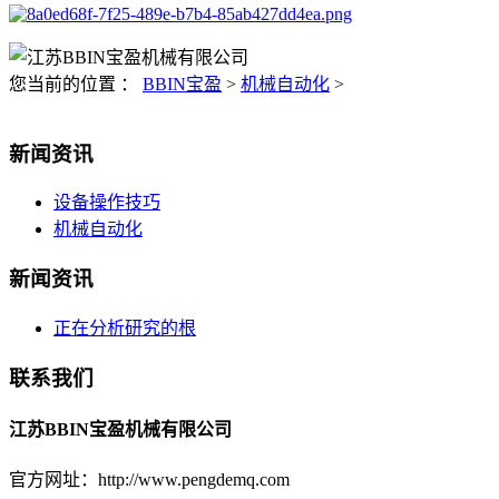
您当前的位置 ：
BBIN宝盈
>
机械自动化
>
新闻资讯
设备操作技巧
机械自动化
新闻资讯
正在分析研究的根
联系我们
江苏BBIN宝盈机械有限公司
官方网址：http://www.pengdemq.com