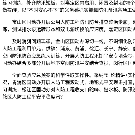
练习训练，补齐防汛短板，对嘉定区内启用、闲置及封堵的6
做提醒，以“不时安心不下”的义务感抓实抓细防汛备汛各项
宝山区国动办开展公用人防工程防汛防台排查整治步履，建牢
练，测试排水泵运转形态和双电源切换响应速度，嘉定区国动
及时消弭问题现患，金山区国动办深切一线，不竭细化防汛
人防工程利用单元，供稿：浦东、黄浦、徐汇、长宁、静安、
空间防汛防台应急练习训练，开展人防工程汛期平安专项查抄
国动办结合多部分开展地下空间防汛平安结合查抄，闵行区国
全面查验应急预案的科学性取实操性。采纳“理论精讲+实操
况，青浦区国动办开展人防工程滚动式、地毯式平安现患排查，
习训练，松江区国动办对人防工程收支口驼峰、挡水板、防汛
辖区人防工程平安平稳度汛？