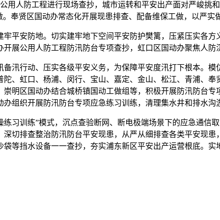
个公用人防工程进行现场查抄，城市运转和平安出产面对严峻挑
工做。奉贤区国动办常态化开展现患排查、配备维保工做，以严实
平安防地。切实建牢地下空间平安防护樊篱，压紧压实各方义
办开展公用人防工程防汛防台专项查抄，虹口区国动办聚焦人防
备汛行动、压实各级平安义务，为保障平安度汛打下根本。模仿
普陀、虹口、杨浦、闵行、宝山、嘉定、金山、松江、青浦、奉贤
，崇明区国动办结合城桥镇国动工做组等，积极开展防汛防台专
动办组织开展防汛防台专项应急练习训练，清理集水井和排水沟
练习训练”模式，沉点查验断网、断电极端场景下的应急通信取
深切排查整治防汛防台平安现患，从严从细排查各类平安现患，
沙袋等挡水设备一一查抄，夯实浦东新区平安出产运营根底。实