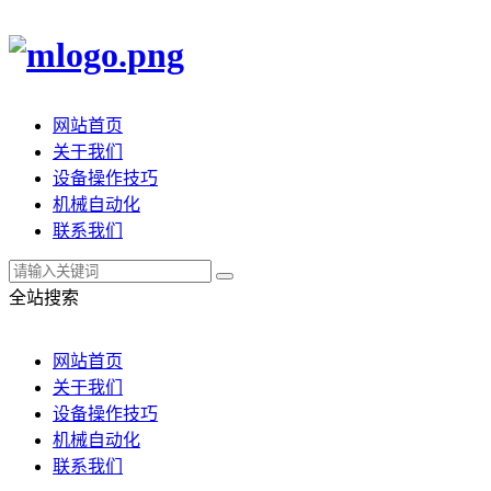
网站首页
关于我们
设备操作技巧
机械自动化
联系我们
全站搜索
网站首页
关于我们
设备操作技巧
机械自动化
联系我们