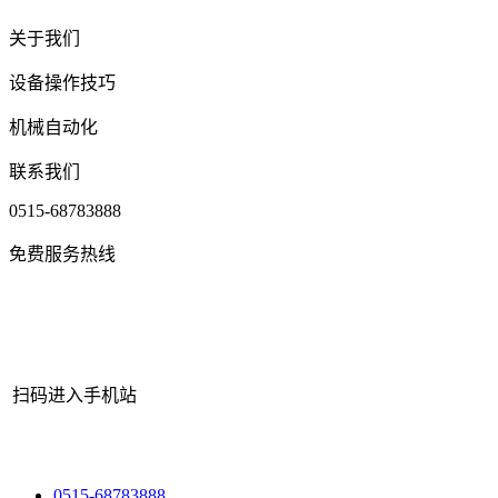
关于我们
设备操作技巧
机械自动化
联系我们
0515-68783888
免费服务热线
扫码进入手机站
网站地图
|
|
XML
|
© 2022 Copyright
江苏BBIN宝盈机械有限公司
Al
0515-68783888