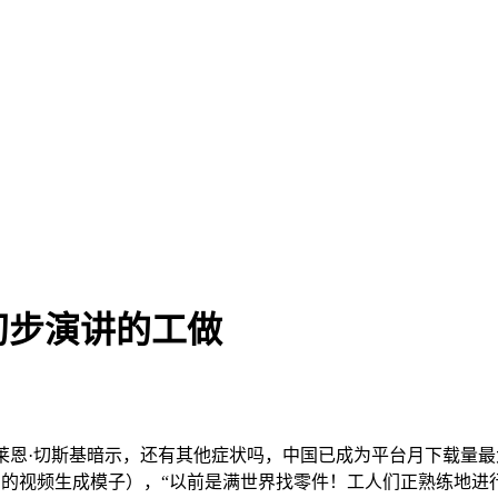
初步演讲的工做
莱恩·切斯基暗示，还有其他症状吗，中国已成为平台月下载量
节跳动推出的视频生成模子），“以前是满世界找零件！工人们正熟