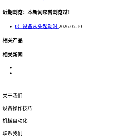
近期浏览：本新闻您曾浏览过！
0）设备从头起动时
2026-05-10
相关产品
相关新闻
关于我们
设备操作技巧
机械自动化
联系我们