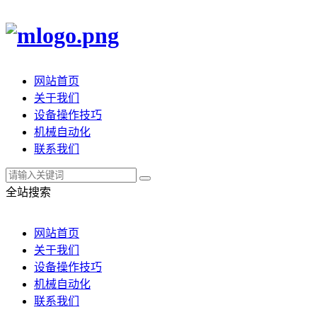
网站首页
关于我们
设备操作技巧
机械自动化
联系我们
全站搜索
网站首页
关于我们
设备操作技巧
机械自动化
联系我们